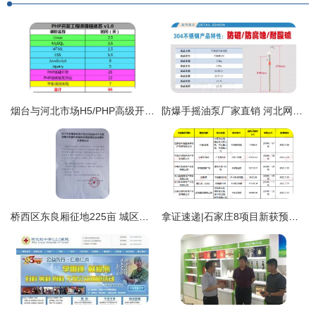
烟台与河北市场H5/PHP高级开发工程师薪酬与报价分析——基于海文国际与Heinews.cn的分析
防爆手摇油泵厂家直销 河北网站开发助力工业安全新生态
桥西区东良厢征地225亩 城区路网升级在即，区域发展注入新动能
拿证速递|石家庄8项目新获预售证!涉及中电、金地、融创等品牌房企