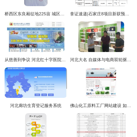
桥西区东良厢征地225亩 城区路网升级在即，区域发展注入新动能
拿证速递|石家庄8项目新获预售证!涉及中电、金地、融创等品牌房企
从慈善到争议 河北红十字医院“学生人流”广告与网站开发的伦理反思
河北大名 自媒体与电商双轮驱动，开拓特色农产品上行新渠道
河北廊坊生育登记服务系统
佛山化工原料工厂网站建设 如何用数字化提升排名与企业实力