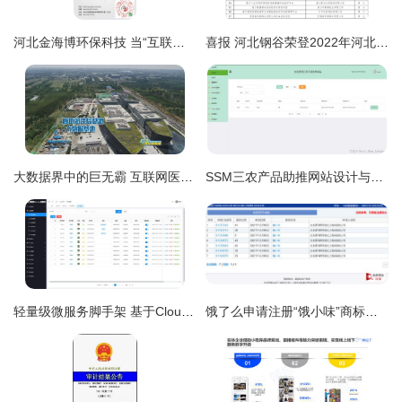
河北金海博环保科技 当“互联网+”让水处理不再沾泥带水
喜报 河北钢谷荣登2022年河北省工业互联网创新发展重点培育项目名录
大数据界中的巨无霸 互联网医疗领域的急先锋——数字经济开启河北发展新空间
SSM三农产品助推网站设计与实现——计算机毕业设计源码91990解析
轻量级微服务脚手架 基于Cloud Nacos与Elevue敏捷开发框架
饿了么申请注册“饿小味”商标，AI赋能商家菜品研发新篇章