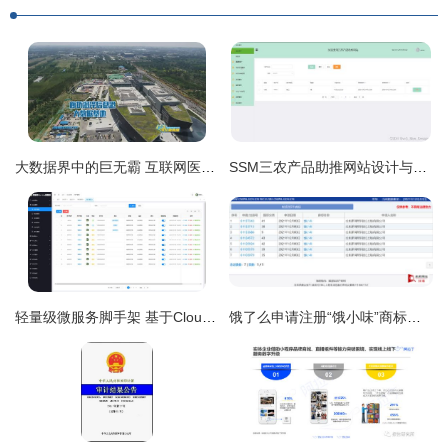
大数据界中的巨无霸 互联网医疗领域的急先锋——数字经济开启河北发展新空间
SSM三农产品助推网站设计与实现——计算机毕业设计源码91990解析
轻量级微服务脚手架 基于Cloud Nacos与Elevue敏捷开发框架
饿了么申请注册“饿小味”商标，AI赋能商家菜品研发新篇章